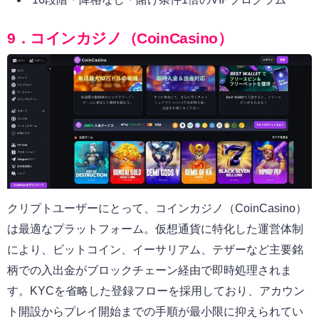
9．コインカジノ（CoinCasino）
クリプトユーザーにとって、コインカジノ（CoinCasino）
は最適なプラットフォーム。仮想通貨に特化した運営体制
により、ビットコイン、イーサリアム、テザーなど主要銘
柄での入出金がブロックチェーン経由で即時処理されま
す。KYCを省略した登録フローを採用しており、アカウン
ト開設からプレイ開始までの手順が最小限に抑えられてい