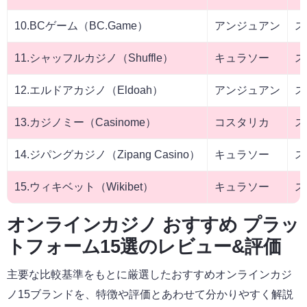
10.BCゲーム（BC.Game）
アンジュアン
ス
11.シャッフルカジノ（Shuffle）
キュラソー
ス
12.エルドアカジノ（Eldoah）
アンジュアン
ス
13.カジノミー（Casinome）
コスタリカ
ス
14.ジパングカジノ（Zipang Casino）
キュラソー
ス
15.ウィキベット（Wikibet）
キュラソー
ス
オンラインカジノ おすすめ プラッ
トフォーム15選のレビュー&評価
主要な比較基準をもとに厳選したおすすめオンラインカジ
ノ15ブランドを、特徴や評価とあわせて分かりやすく解説