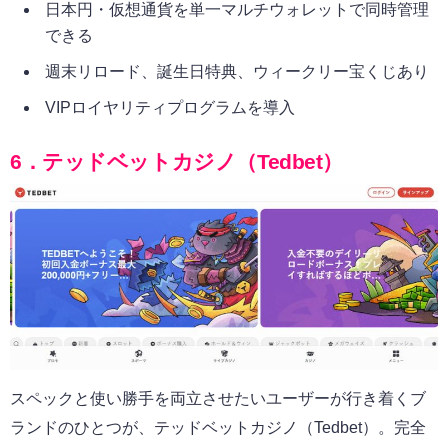
日本円・仮想通貨を単一マルチウォレットで同時管理
できる
週末リロード、誕生日特典、ウィークリー宝くじあり
VIPロイヤリティプログラムを導入
6．テッドベットカジノ（Tedbet）
スペックと使い勝手を両立させたいユーザーが行き着くブ
ランドのひとつが、テッドベットカジノ（Tedbet）。完全