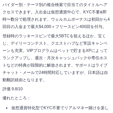
バイダー別・テーマ別の複合検索で目当てのタイトルへア
クセスできます。入出金は仮想通貨中心で、KYC不要&即
時〜数分で処理されます。ウェルカムボーナスは初回から4
回目の入金まで最大$4,000＋フリースピン400回を付与。
登録時のラッキースピンで最大5BTCを狙えるほか、宝く
じ、デイリーコンテスト、クエストハブなど常設キャンペ
ーンも充実。VIPプログラムはベットで貯まるXPによって
ランクアップし、週次・月次キャッシュバックや専任ホス
トなどの特典が段階的に解放されます。サポートはライブ
チャット・メールで24時間対応していますが、日本語は自
動翻訳経由となります。
評価 9.8/10
優れたところ：
仮想通貨特化型でKYC不要でリアルマネー賭けを楽し