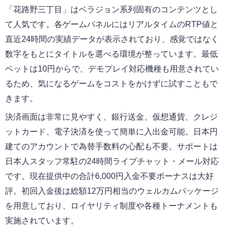
「花路野三丁目」はベラジョン系列固有のコンテンツとし
て人気です。各ゲームパネルにはリアルタイムのRTP値と
直近24時間の実績データが表示されており、感覚ではなく
数字をもとにタイトルを選べる環境が整っています。最低
ベットは10円からで、デモプレイ対応機種も用意されてい
るため、気になるゲームをコストをかけずに試すこともで
きます。
決済画面は非常に見やすく、銀行送金、仮想通貨、クレジ
ットカード、電子決済を使って簡単に入出金可能。日本円
建てのアカウントで為替手数料の心配も不要。サポートは
日本人スタッフ常駐の24時間ライブチャット・メール対応
です。現在提供中の合計6,000円入金不要ボーナスは大好
評。初回入金後は総額12万円相当のウェルカムパッケージ
を用意しており、ロイヤリティ制度や各種トーナメントも
実施されています。