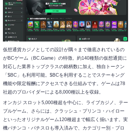
仮想通貨カジノとしての設計が隅々まで徹底されているの
がBCゲーム（BC.Game）の特徴。約140種類の仮想通貨に
対応した業界トップクラスの銘柄数に加え、独自トークン
「$BC」も利用可能。$BCを利用することでステーキング
機能や限定報酬にアクセスできる仕組みです。ゲームは78
社超のプロバイダーによる8,000種以上を収録。
オンカジ スロット5,000種超を中心に、ライブカジノ、テー
ブルゲーム、さらには、クラッシュ・プリンコ・ハイロー
といったオリジナルゲーム120種超まで幅広く揃います。実
機パチンコ・パチスロも導入済みで、カテゴリー別・プロ