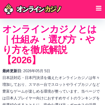
オンラインカジノとは
｜仕組み・選び方・や
り方を徹底解説
【2026】
最終更新日:
2026年05月 5日
日本語対応・日本円決済を備えたオンラインカジノは年々
増加しており、スマホ一台でスロットやライブカジノなど
豊富なゲームが楽しめる環境が整っています。当ページで
は日本人プレイヤー向けにおすすめサイトのランキングを
厳選紹介するとともに、安全な選び方・ボーナスの活用