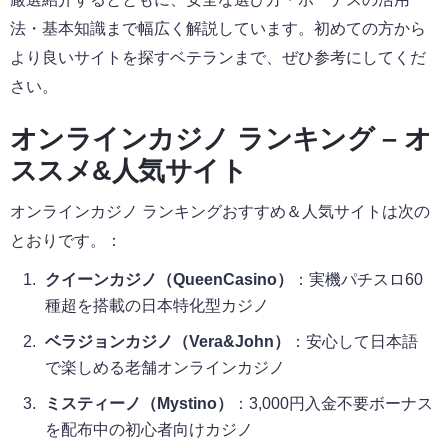
法・基本知識まで幅広く解説しています。初めての方から
より良いサイトを探すベテランまで、ぜひ参考にしてくだ
さい。
オンラインカジノ ランキング – オ
ススメ&人気サイト
オンラインカジノ ランキングおすすめ＆人気サイトは次の
とおりです。：
クイーンカジノ（QueenCasino）
：実機パチスロ60
種超を搭載の日本特化型カジノ
ベラジョンカジノ（Vera&John）
：安心して日本語
で楽しめる老舗オンラインカジノ
ミスティーノ（Mystino）
：3,000円入金不要ボーナス
を配布中の初心者向けカジノ