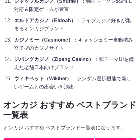
シャッフルカジノ（Shuffle）
：独自トークン$SHFL
対応＆限定ゲームが豊富
エルドアカジノ（Eldoah）
：ライブカジノ好きが集
まるオンカジブランド
カジノミー（Casinome）
：キャッシュミー自動積み
立て型のカジノサイト
ジパングカジノ（Zipang Casino）
：和テーマUIを備
えた老舗日本向けブランド
ウィキベット（Wikibet）
：ランダム選択機能で新し
いゲームとの出会いを演出
オンカジ おすすめ ベストブランド
一覧表
オンカジ おすすめ ベストブランド一覧表になります。