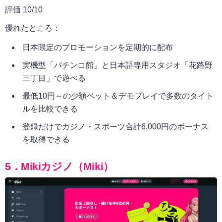
評価 10/10
優れたところ：
日本限定のプロモーションを定期的に配布
実機型「パチンコ館」と日本語専用スタジオ「花路野
三丁目」で遊べる
最低10円～の少額ベット＆デモプレイで多数のタイト
ルを比較できる
登録だけでカジノ・スポーツ合計6,000円のボーナス
を取得できる
5．Mikiカジノ（Miki）