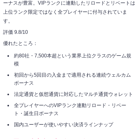
ーナスが豊富。VIPランクに連動したリロードとリベートは
上位ランク限定ではなく全プレイヤーに付与されていま
す。
評価 9.8/10
優れたところ：
約80社・7,500本超という業界上位クラスのゲーム規
模
初回から5回目の入金まで適用される連続ウェルカム
ボーナス
法定通貨と仮想通貨に対応したマルチ通貨ウォレット
全プレイヤーへのVIPランク連動リロード・リベー
ト・誕生日ボーナス
国内ユーザーが使いやすい決済ラインナップ